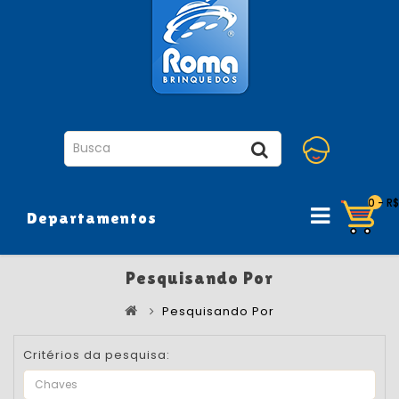
0 - R
Departamentos
Pesquisando Por
Pesquisando Por
Critérios da pesquisa: