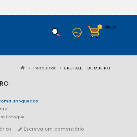
0 - R$0,00
Pesquisar
BRUTALE - BOMBEIRO
IRO
Roma Brinquedos
1510
Em Estoque
ários
Escreva um comentário