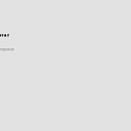
prar
mparar