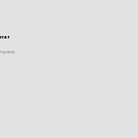
prar
mparar