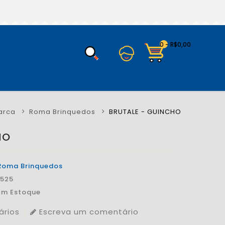
0 - R$0,00
arca
Roma Brinquedos
BRUTALE - GUINCHO
HO
Roma Brinquedos
1525
Em Estoque
ários
Escreva um comentário